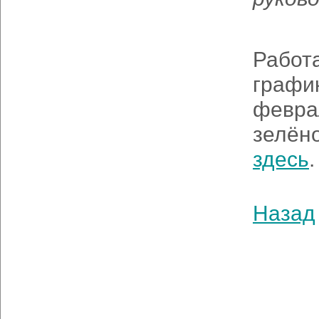
Работ
график
феврал
зелён
здесь
.
Назад