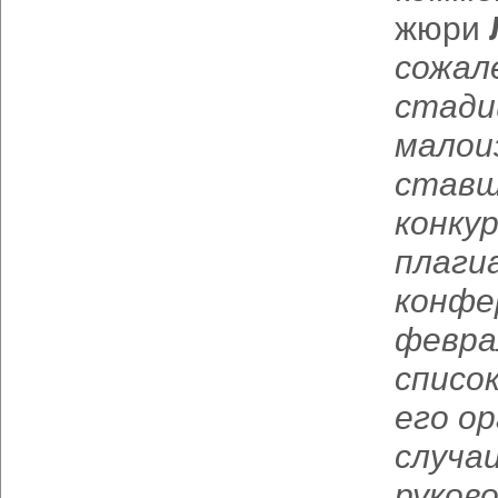
жюри
сожал
стади
малои
ставш
конку
плаг
конфе
февра
списо
его о
случа
руков