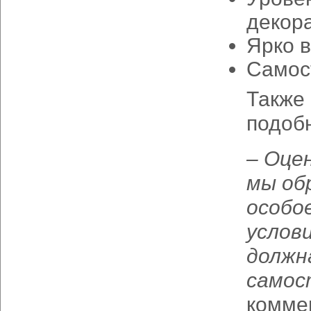
декора
Ярко 
Самос
Также 
подоб
– Оце
мы об
особое
услов
должн
самос
комме