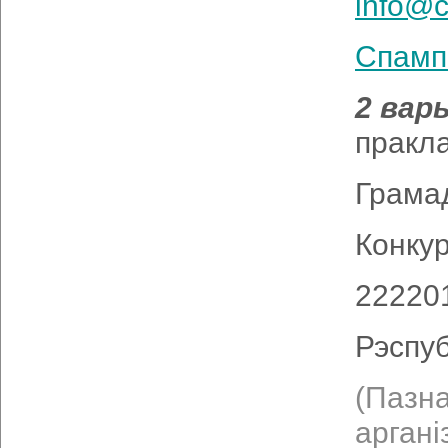
info@c
Спамп
2 вар
пракл
Грамад
Конкур
222201
Рэспуб
(Пазн
аргані