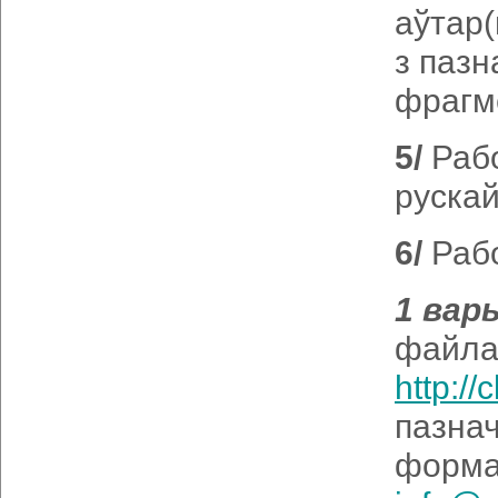
аўтар(
з пазн
фрагме
5/
Рабо
рускай
6/
Рабо
1 вар
файла
http://
пазнач
форма