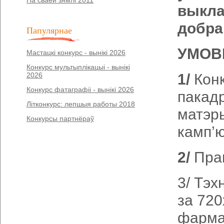
На сваёй зямлі 2011
выкла
добра
Папулярнае
УМОВ
Мастацкі конкурс - вынікі 2026
Конкурс мультыплікацыі - вынікі
2026
1/
Конк
Конкурс фатаграфіі - вынікі 2026
пакадр
Літконкурс: лепшыя работы 2018
матэр
Конкурсы партнёраў
камп’ю
2/
Прац
3/ Тэх
за 720
фармат