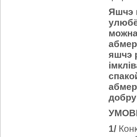
Яшчэ 
улюбё
можна
абмер
яшчэ 
імклі
спако
абмер
добру
УМОВ
1/
Конк