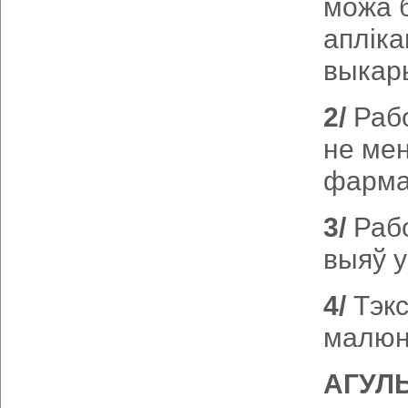
можа 
апліка
выкары
2/
Рабо
не ме
фарма
3/
Рабо
выяў 
4/
Тэкс
малюн
АГУЛ