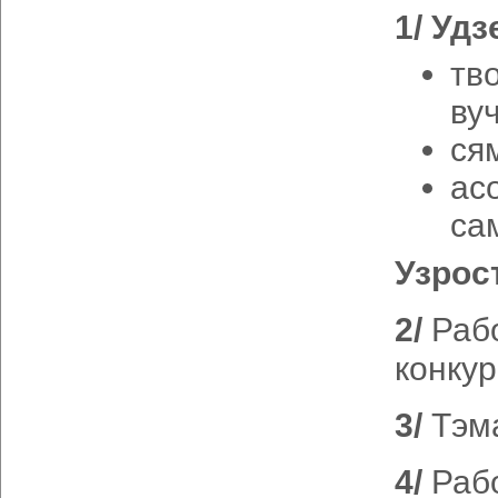
1/ Уд
тв
ву
ся
ас
са
Узрост
2/
Рабо
конкур
3/
Тэма
4/
Рабо