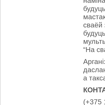
наміна
будуц
мастак
сваёй 
будуць
мульт
“На св
Аргані
даслан
а такс
КОНТ
(+375 