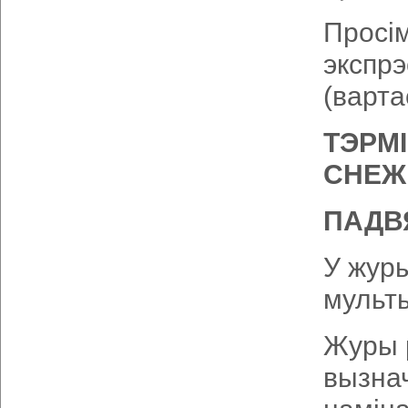
Просім
экспр
(варта
ТЭРМІ
СНЕЖН
ПАДВ
У журы
мульты
Журы р
вызна